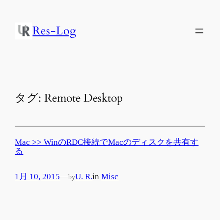
内
容
Res-Log
を
ス
キ
ッ
プ
タグ:
Remote Desktop
Mac >> WinのRDC接続でMacのディスクを共有す
る
1月 10, 2015
—
U. R.
in
Misc
by