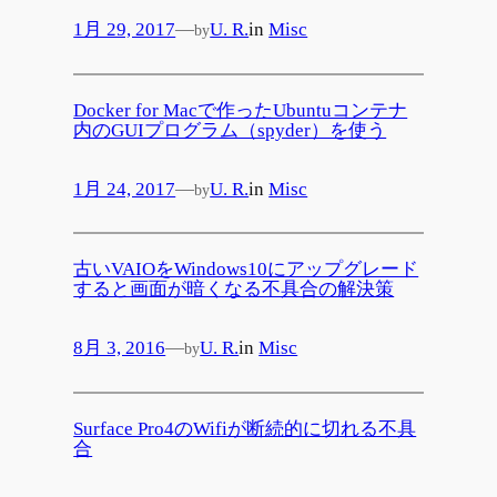
1月 29, 2017
—
U. R.
in
Misc
by
Docker for Macで作ったUbuntuコンテナ
内のGUIプログラム（spyder）を使う
1月 24, 2017
—
U. R.
in
Misc
by
古いVAIOをWindows10にアップグレード
すると画面が暗くなる不具合の解決策
8月 3, 2016
—
U. R.
in
Misc
by
Surface Pro4のWifiが断続的に切れる不具
合