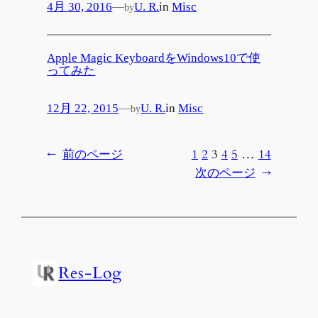
4月 30, 2016
—
U. R.
in
Misc
by
Apple Magic KeyboardをWindows10で使
ってみた
12月 22, 2015
—
U. R.
in
Misc
by
←
前のページ
1
2
3
4
5
…
14
次のページ
→
Res-Log